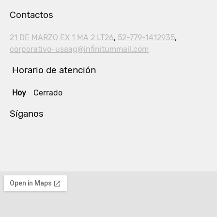
Contactos
21 DE MARZO EX 1 MA 2 LT26
,
52-779-1412935
,
corporativo-usaag@infinitummail.com
Horario de atención
Hoy
Cerrado
Síganos