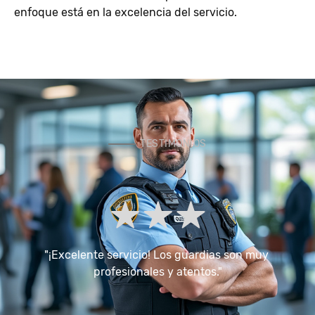
enfoque está en la excelencia del servicio.
TESTIMONIOS
"¡Excelente servicio! Los guardias son muy 
"
profesionales y atentos."